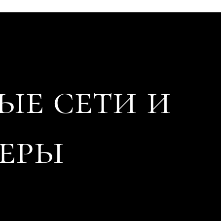
ые
сети и
еры