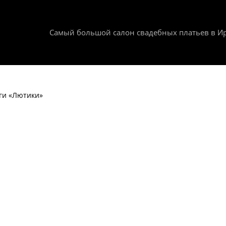
Самый большой салон свадебных платьев в Ир
ги «Лютики»