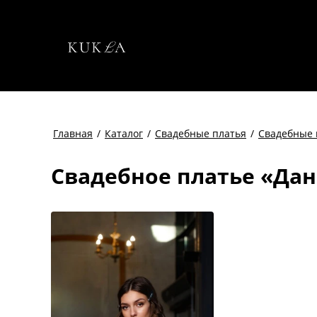
Главная
/
Каталог
/
Свадебные платья
/
Свадебные 
Свадебное платье «Дан