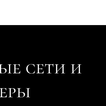
ые
сети и
еры