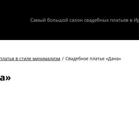
Самый большой салон свадебных платьев в Ир
платья в стиле минимализм
/
Свадебное платье «Дана»
а»