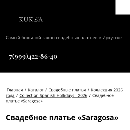
Самый большой салон свадебных платьев в Иркутске
+7(999)422-86-40
Главная
/
Каталог
/
Свадебные платья
/
Коллекция 2026
года
/
Collection Spanish Hollidays - 2026
/
Свадебное
платье «Saragosa»
Свадебное платье «Saragosa»